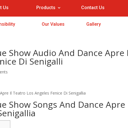
t Us
Products
Contact Us
sibility
Our Values
Gallery
ue Show Audio And Dance Apre I
ice Di Senigalli
ents
pre Il Teatro Los Angeles Fenice Di Senigallia
ue Show Songs And Dance Apre I
enigallia