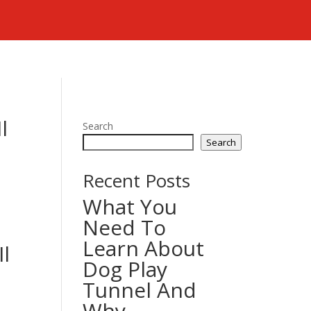
l
Search
Search
Recent Posts
What You
Need To
Learn About
l
Dog Play
Tunnel And
Why