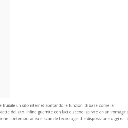
 fruibile un sito internet abilitando le funzioni di base come la
tette del sito. Infine guarnite con luci e scene ispirate an un immagin
versione contemporanea e scam le tecnologie the disposizione oggi e… 