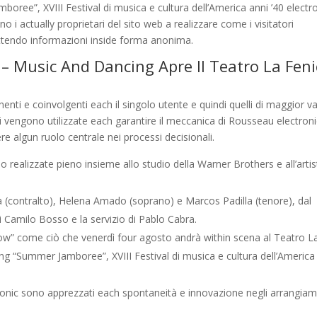
boree”, XVIII Festival di musica e cultura dell’America anni ’40 electr
ano i actually proprietari del sito web a realizzare come i visitatori
ttendo informazioni inside forma anonima.
– Music And Dancing Apre Il Teatro La Feni
nenti e coinvolgenti each il singolo utente e quindi quelli di maggior v
ioni vengono utilizzate each garantire il meccanica di Rousseau electron
re algun ruolo centrale nei processi decisionali.
 realizzate pieno insieme allo studio della Warner Brothers e all’artis
lla (contralto), Helena Amado (soprano) e Marcos Padilla (tenore), dal
 Camilo Bosso e la servizio di Pablo Cabra.
w” come ciò che venerdì four agosto andrà within scena al Teatro L
ng “Summer Jamboree”, XVIII Festival di musica e cultura dell’America
tronic sono apprezzati each spontaneità e innovazione negli arrangiam