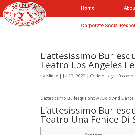
Home
Abou
Corporate Social Respon
L’attesissimo Burlesq
Teatro Los Angeles Fen
by
Minex
|
Jul 12, 2022
|
Codere Italy
|
0 comm
L’attesissimo Burlesque Show Audio And Dance A
L’attesissimo Burlesq
Teatro Una Fenice Di S
Content