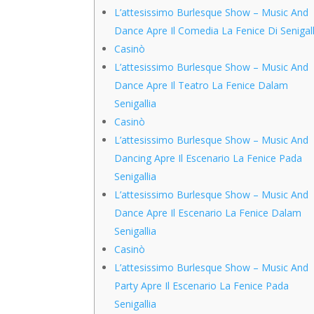
L’attesissimo Burlesque Show – Music And
Dance Apre Il Comedia La Fenice Di Senigall
Casinò
L’attesissimo Burlesque Show – Music And
Dance Apre Il Teatro La Fenice Dalam
Senigallia
Casinò
L’attesissimo Burlesque Show – Music And
Dancing Apre Il Escenario La Fenice Pada
Senigallia
L’attesissimo Burlesque Show – Music And
Dance Apre Il Escenario La Fenice Dalam
Senigallia
Casinò
L’attesissimo Burlesque Show – Music And
Party Apre Il Escenario La Fenice Pada
Senigallia