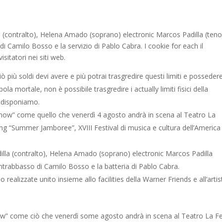
la (contralto), Helena Amado (soprano) electronic Marcos Padilla (teno
i Camilo Bosso e la servizio di Pablo Cabra. I cookie for each il
sitatori nei siti web.
ò più soldi devi avere e più potrai trasgredire questi limiti e posseder
 mortale, non è possibile trasgredire i actually limiti fisici della
i disponiamo.
ow” come quello che venerdì 4 agosto andrà in scena al Teatro La
ng “Summer Jamboree”, XVIII Festival di musica e cultura dell’America
adilla (contralto), Helena Amado (soprano) electronic Marcos Padilla
ontrabbasso di Camilo Bosso e la batteria di Pablo Cabra.
ealizzate unito insieme allo facilities della Warner Friends e all’artis
w” come ciò che venerdì some agosto andrà in scena al Teatro La F