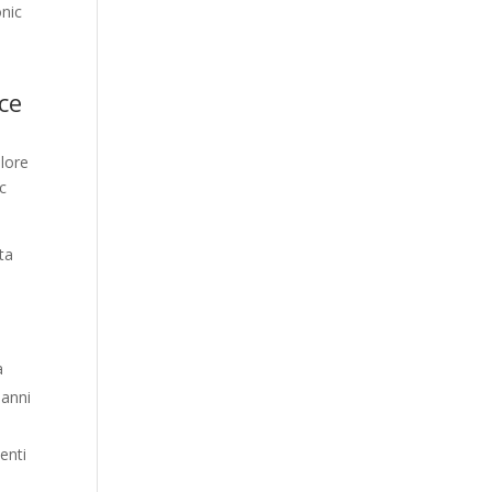
onic
ce
alore
ic
ta
a
 anni
enti