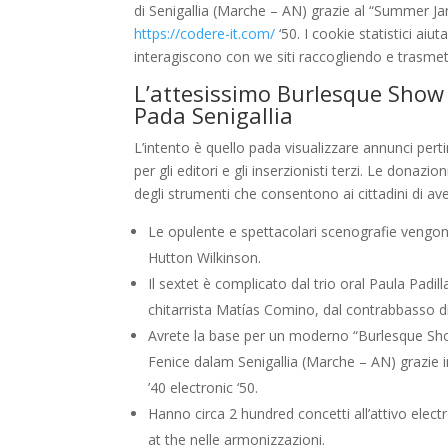
di Senigallia (Marche – AN) grazie al “Summer Jam
https://codere-it.com/
‘50. I cookie statistici aiut
interagiscono con we siti raccogliendo e trasme
L’attesissimo Burlesque Show 
Pada Senigallia
L’intento è quello pada visualizzare annunci perti
per gli editori e gli inserzionisti terzi. Le donaz
degli strumenti che consentono ai cittadini di ave
Le opulente e spettacolari scenografie vengono
Hutton Wilkinson.
Il sextet è complicato dal trio oral Paula Padi
chitarrista Matías Comino, dal contrabbasso di
Avrete la base per un moderno “Burlesque Sho
Fenice dalam Senigallia (Marche – AN) grazie i
’40 electronic ‘50.
Hanno circa 2 hundred concetti all’attivo elec
at the nelle armonizzazioni.