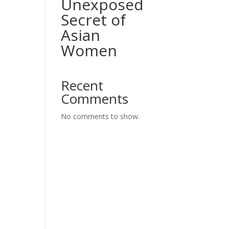
Unexposed
Secret of
Asian
Women
Recent
Comments
No comments to show.